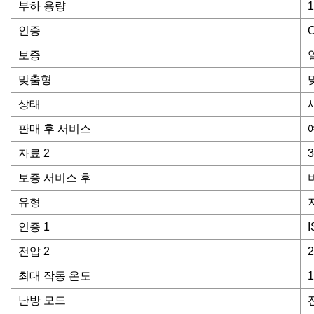
부하 용량
1
인증
C
보증
맞춤형
상태
판매 후 서비스
자료 2
보증 서비스 후
유형
인증 1
I
전압 2
2
최대 작동 온도
난방 모드