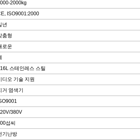
000-2000kg
E, ISO9001:2000
일년
맞춤형
새로운
예
316L 스테인레스 스틸
비디오 기술 지원
지거 염색기
SO9001
20V/380V
100섭씨
전기난방