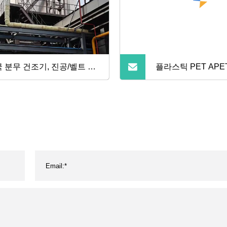
 분무 건조기, 진공/벨트 건
플라스틱 PET APET
/유동층/플래시/디스크/플
PLA PP ABS 시트
트/패들/로터리 드럼/디스
인 열성형 포장 인쇄
냉동 진공/건조기 제조업체/
기계/플라스틱 압출
장/공급업체