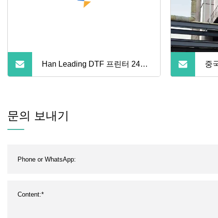
Han Leading DTF 프린터 24시
중국
간 비
조기
레이
문의 보내기
크/
공