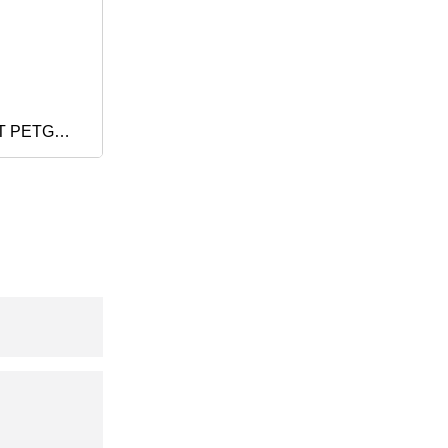
 PETG
 압출 생산 라
 시트 제작
기 기계