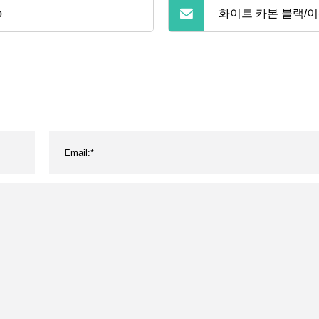
p
화이트 카본 블랙/이
아트라진/살충제/라
뮴, 벤조산, 살균제,
전분용 공기 증기 
건조 건조기