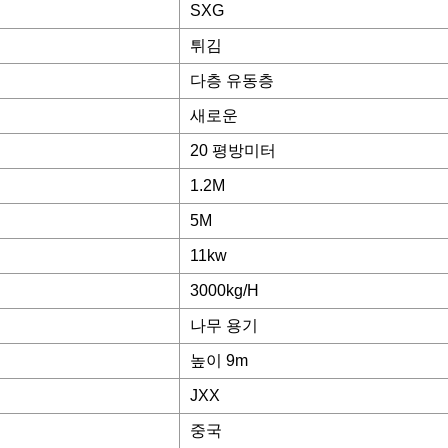
SXG
튀김
다층 유동층
새로운
20 평방미터
1.2M
5M
11kw
3000kg/H
나무 용기
높이 9m
JXX
중국