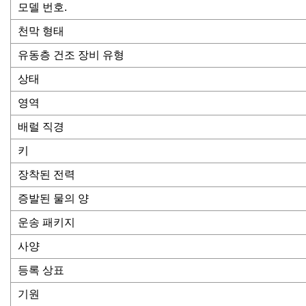
모델 번호.
천막 형태
유동층 건조 장비 유형
상태
영역
배럴 직경
키
장착된 전력
증발된 물의 양
운송 패키지
사양
등록 상표
기원