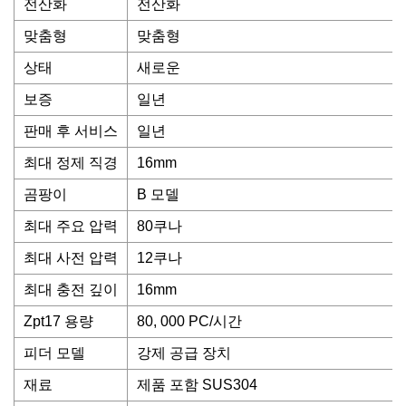
전산화
전산화
맞춤형
맞춤형
상태
새로운
보증
일년
판매 후 서비스
일년
최대 정제 직경
16mm
곰팡이
B 모델
최대 주요 압력
80쿠나
최대 사전 압력
12쿠나
최대 충전 깊이
16mm
Zpt17 용량
80, 000 PC/시간
피더 모델
강제 공급 장치
재료
제품 포함 SUS304