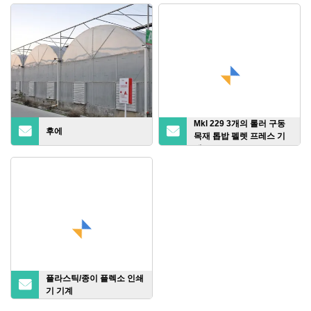
Mkl 229 3개의 롤러 구동
후에
목재 톱밥 펠렛 프레스 기
계
플라스틱/종이 플렉소 인쇄
기 기계