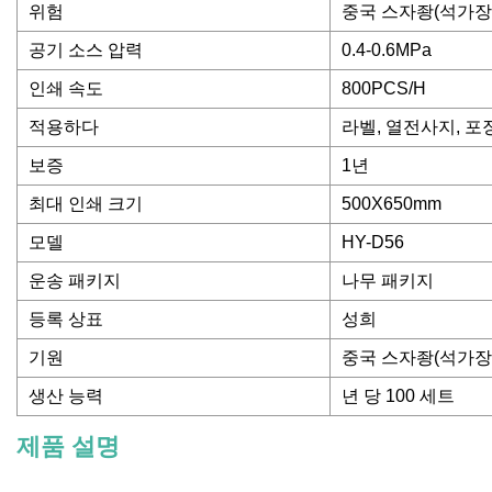
위험
중국 스자좡(석가장
공기 소스 압력
0.4-0.6MPa
인쇄 속도
800PCS/H
적용하다
라벨, 열전사지, 포
보증
1년
최대 인쇄 크기
500X650mm
모델
HY-D56
운송 패키지
나무 패키지
등록 상표
성희
기원
중국 스자좡(석가장
생산 능력
년 당 100 세트
제품 설명