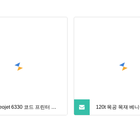
deojet 6330 코드 프린터 기
120t 목공 목재 베
 Tto 프린터용 만료일 기계
동 HPL 도어 바닥
 Near Edge Tto 리본
팅 멜라민 핫 오일 