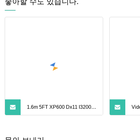
좋아할 수도 있습니다.
1.6m 5FT XP600 Dx11 I3200
Vi
헤드 디지털 잉크젯 에코 솔벤
계용
트 프린터
Tto