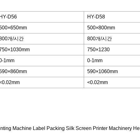
HY-D56
HY-D58
500×650mm
500×800mm
800개/시간
800개/시간
750×1030mm
750×1230
0-1mm
0-1mm
590×860mm
590×1060mm
<0.02mm
<0.02mm