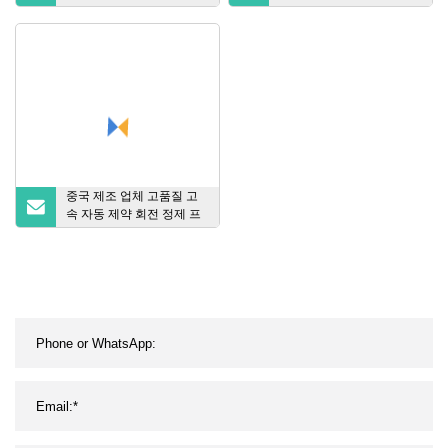
판매 중
조기/건조기, 벨트 건조기,
스핀 플래시 건조기, 진동
유체
중국 제조 업체 고품질 고
속 자동 제약 회전 정제 프
레스 / 프레싱 기계, 약용 펀
치 프레스 / 사탕 알약 만들
기