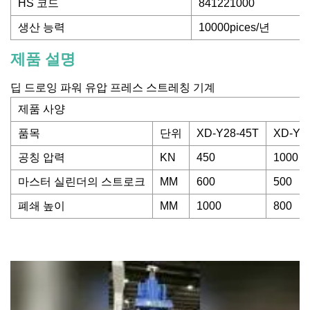
HS 코드
841221000
생산 능력
10000pices/년
제품 설명
딥 드로잉 파워 유압 프레스 스트레칭 기계
제품 사양
품목
단위
XD-Y28-45T
XD-Y2
공칭 압력
KN
450
1000
마스터 실린더의 스트로크
MM
600
500
폐쇄 높이
MM
1000
800