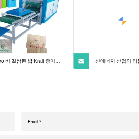
exo 비 길쌈된 밥 Kraft 종이
신에너지 산업의 리
론 플라스틱 쇼핑 백 인쇄
무건조기/플래시 건
 골판지 피자 상자 인쇄 기
건조기/진공 건조기
기계