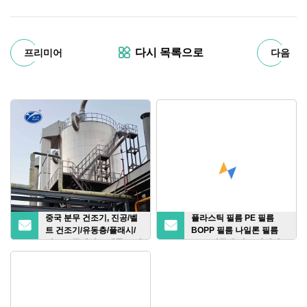
다시 목록으로
프리미어
다음
중국 분무 건조기, 진공/벨
플라스틱 필름 PE 필름
트 건조기/유동층/플래시/
BOPP 필름 나일론 필름
디스크/플레이트/패들/로터
CPP 필름 윤전 그라비어
리 드럼/디스크/냉동 진공/
인쇄기
건조기 제조업체/공장/공급
업체