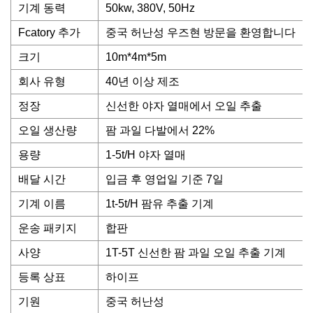
기계 동력
50kw, 380V, 50Hz
Fcatory 추가
중국 허난성 우즈현 방문을 환영합니다
크기
10m*4m*5m
회사 유형
40년 이상 제조
정장
신선한 야자 열매에서 오일 추출
오일 생산량
팜 과일 다발에서 22%
용량
1-5t/H 야자 열매
배달 시간
입금 후 영업일 기준 7일
기계 이름
1t-5t/H 팜유 추출 기계
운송 패키지
합판
사양
1T-5T 신선한 팜 과일 오일 추출 기계
등록 상표
하이프
기원
중국 허난성